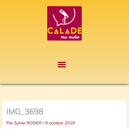
Aller
A
au
r
contenu
c
h
i
v
e
s
IMG_3698
Par
Sylvie ROSIER
/
9 octobre 2019