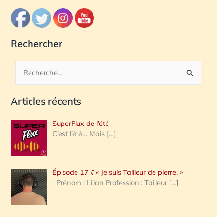
Rechercher
R
e
Articles récents
c
h
SuperFlux de l’été
e
C’est l’été… Mais
[…]
r
c
Épisode 17 // « Je suis Tailleur de pierre. »
h
Prénom : Lilian Profession : Tailleur
[…]
e
r