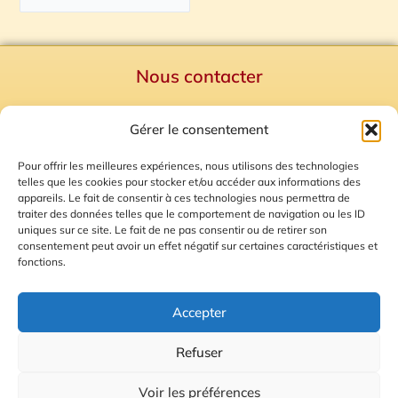
Nous contacter
Politique de confidentialité
Gérer le consentement
Mentions Légales
Plan du site
Pour offrir les meilleures expériences, nous utilisons des technologies
telles que les cookies pour stocker et/ou accéder aux informations des
Gestion des Cookies
appareils. Le fait de consentir à ces technologies nous permettra de
traiter des données telles que le comportement de navigation ou les ID
uniques sur ce site. Le fait de ne pas consentir ou de retirer son
consentement peut avoir un effet négatif sur certaines caractéristiques et
fonctions.
Accepter
Refuser
© 2026 Radio Calade
Voir les préférences