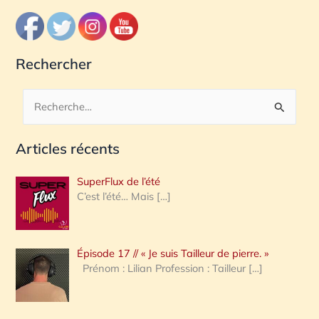
Rechercher
R
e
Articles récents
c
h
SuperFlux de l’été
e
C’est l’été… Mais
[…]
r
c
Épisode 17 // « Je suis Tailleur de pierre. »
h
Prénom : Lilian Profession : Tailleur
[…]
e
r