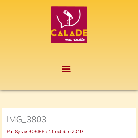
Aller
A
au
r
contenu
c
h
i
v
e
s
IMG_3803
Par
Sylvie ROSIER
/
11 octobre 2019