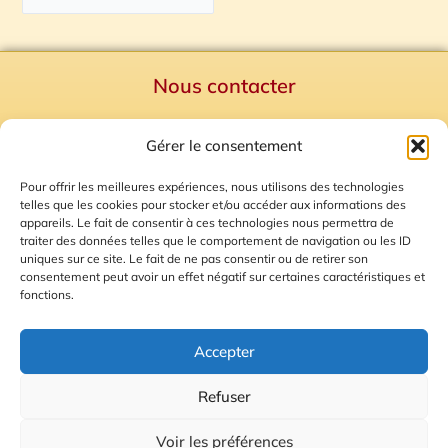
Nous contacter
Politique de confidentialité
Gérer le consentement
Mentions Légales
Plan du site
Pour offrir les meilleures expériences, nous utilisons des technologies
telles que les cookies pour stocker et/ou accéder aux informations des
Gestion des Cookies
appareils. Le fait de consentir à ces technologies nous permettra de
traiter des données telles que le comportement de navigation ou les ID
uniques sur ce site. Le fait de ne pas consentir ou de retirer son
consentement peut avoir un effet négatif sur certaines caractéristiques et
fonctions.
Accepter
Refuser
© 2026 Radio Calade
Voir les préférences