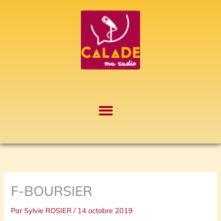
Aller
A
au
r
contenu
c
h
i
v
e
s
F-BOURSIER
Par
Sylvie ROSIER
/
14 octobre 2019