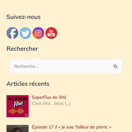
Suivez-nous
Rechercher
R
e
Articles récents
c
h
SuperFlux de l’été
e
C’est l’été… Mais
[…]
r
c
Épisode 17 // « Je suis Tailleur de pierre. »
h