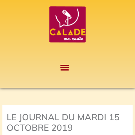
Aller
A
au
r
contenu
c
h
i
v
e
s
LE JOURNAL DU MARDI 15
OCTOBRE 2019