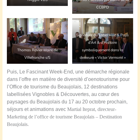
CCBPD
Signature du Label Ville & Pays
d’Art & d’Histoire
Thomas Ravier Maire de
symboliquement dans la
Villefranche s/S
demeure « Victor Vermorel »
Puis, Le Fascinant Week-End, une démarche régionale
dans l’offre en matière de diversité d’oenotourisme pour
l’Office de tourisme du Beaujolais, 12 destinations
labellisées Vignobles & Découvertes, au cœur des
paysages du Beaujolais du 17 au 20 octobre prochain,
séjours et animations avec
Martial Iteprat, directeur-
Marketing
de l’office de tourisme Beaujolais – Destination
Beaujolais.