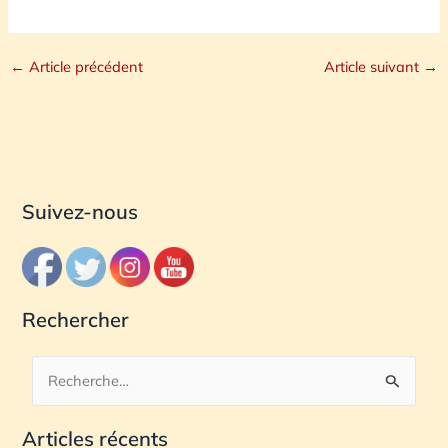
←
Article précédent
Article suivant
→
Suivez-nous
Rechercher
R
e
Articles récents
c