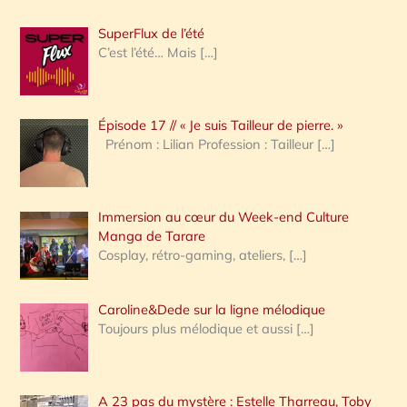
h
SuperFlux de l’été
e
C’est l’été… Mais
[…]
r
c
Épisode 17 // « Je suis Tailleur de pierre. »
h
Prénom : Lilian Profession : Tailleur
[…]
e
r
Immersion au cœur du Week-end Culture
:
Manga de Tarare
Cosplay, rétro-gaming, ateliers,
[…]
Caroline&Dede sur la ligne mélodique
Toujours plus mélodique et aussi
[…]
A 23 pas du mystère : Estelle Tharreau, Toby