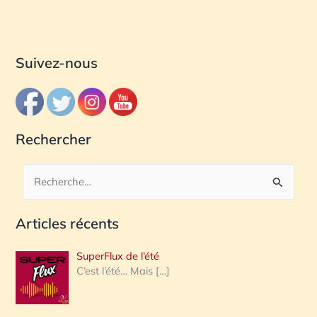
Suivez-nous
Rechercher
R
e
Articles récents
c
h
SuperFlux de l’été
e
C’est l’été… Mais
[…]
r
c