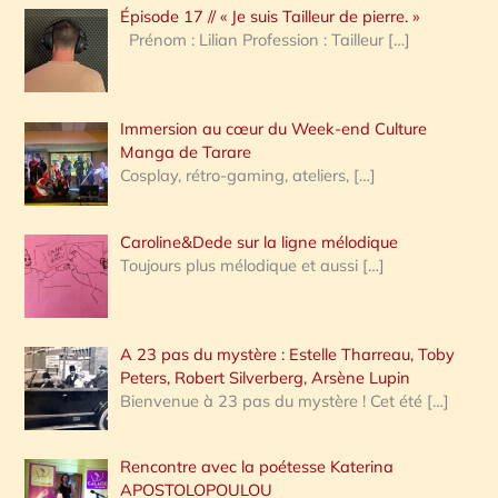
Épisode 17 // « Je suis Tailleur de pierre. »
h
Prénom : Lilian Profession : Tailleur
[…]
e
r
Immersion au cœur du Week-end Culture
:
Manga de Tarare
Cosplay, rétro-gaming, ateliers,
[…]
Caroline&Dede sur la ligne mélodique
Toujours plus mélodique et aussi
[…]
A 23 pas du mystère : Estelle Tharreau, Toby
Peters, Robert Silverberg, Arsène Lupin
Bienvenue à 23 pas du mystère ! Cet été
[…]
Rencontre avec la poétesse Katerina
APOSTOLOPOULOU