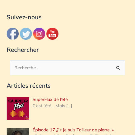
Suivez-nous
Rechercher
R
e
Articles récents
c
h
SuperFlux de l’été
e
C’est l’été… Mais
[…]
r
c
Épisode 17 // « Je suis Tailleur de pierre. »
h