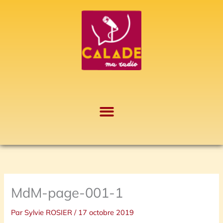
Aller
A
au
r
contenu
c
h
i
v
e
s
MdM-page-001-1
Par
Sylvie ROSIER
/
17 octobre 2019