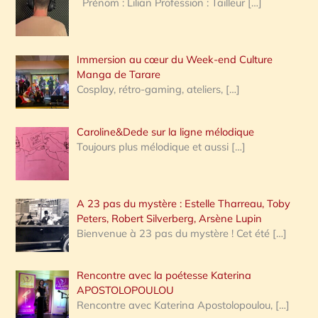
Prénom : Lilian Profession : Tailleur
[…]
e
r
Immersion au cœur du Week-end Culture
:
Manga de Tarare
Cosplay, rétro-gaming, ateliers,
[…]
Caroline&Dede sur la ligne mélodique
Toujours plus mélodique et aussi
[…]
A 23 pas du mystère : Estelle Tharreau, Toby
Peters, Robert Silverberg, Arsène Lupin
Bienvenue à 23 pas du mystère ! Cet été
[…]
Rencontre avec la poétesse Katerina
APOSTOLOPOULOU
Rencontre avec Katerina Apostolopoulou,
[…]