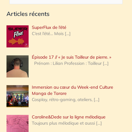
e
Articles récents
c
h
SuperFlux de l’été
e
C’est l’été… Mais
[…]
r
c
Épisode 17 // « Je suis Tailleur de pierre. »
h
Prénom : Lilian Profession : Tailleur
[…]
e
r
Immersion au cœur du Week-end Culture
:
Manga de Tarare
Cosplay, rétro-gaming, ateliers,
[…]
Caroline&Dede sur la ligne mélodique
Toujours plus mélodique et aussi
[…]