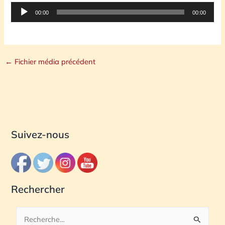
Lecteur
00:00
00:00
audio
←
Fichier média précédent
Suivez-nous
Rechercher
R