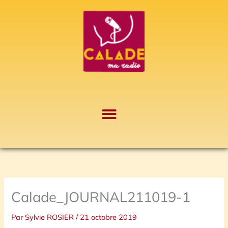
Aller
A
au
r
contenu
c
h
i
v
e
s
Calade_JOURNAL211019-1
Par
Sylvie ROSIER
/
21 octobre 2019