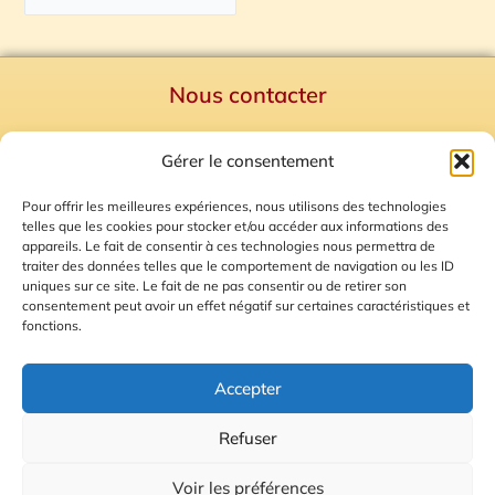
Nous contacter
Politique de confidentialité
Gérer le consentement
Mentions Légales
Plan du site
Pour offrir les meilleures expériences, nous utilisons des technologies
telles que les cookies pour stocker et/ou accéder aux informations des
Gestion des Cookies
appareils. Le fait de consentir à ces technologies nous permettra de
traiter des données telles que le comportement de navigation ou les ID
uniques sur ce site. Le fait de ne pas consentir ou de retirer son
consentement peut avoir un effet négatif sur certaines caractéristiques et
fonctions.
Accepter
Refuser
© 2026 Radio Calade
Voir les préférences