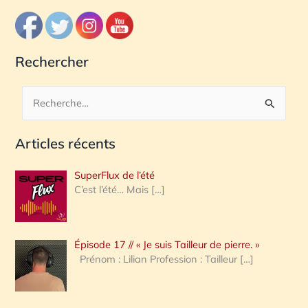
Rechercher
R
e
Articles récents
c
h
SuperFlux de l’été
e
C’est l’été… Mais
[…]
r
c
Épisode 17 // « Je suis Tailleur de pierre. »
h
Prénom : Lilian Profession : Tailleur
[…]
e
r