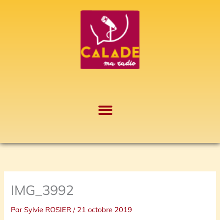
Aller
A
au
r
contenu
c
h
i
v
e
s
IMG_3992
Par
Sylvie ROSIER
/
21 octobre 2019