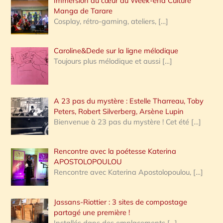
Immersion au cœur du Week-end Culture
:
Manga de Tarare
Cosplay, rétro-gaming, ateliers,
[…]
Caroline&Dede sur la ligne mélodique
Toujours plus mélodique et aussi
[…]
A 23 pas du mystère : Estelle Tharreau, Toby
Peters, Robert Silverberg, Arsène Lupin
Bienvenue à 23 pas du mystère ! Cet été
[…]
Rencontre avec la poétesse Katerina
APOSTOLOPOULOU
Rencontre avec Katerina Apostolopoulou,
[…]
Jassans-Riottier : 3 sites de compostage
partagé une première !
Installés dans des emplacements
[…]