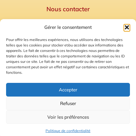
Nous contacter
Politique de confidentialité
Gérer le consentement
Mentions Légales
Plan du site
Pour offrir les meilleures expériences, nous utilisons des technologies
telles que les cookies pour stocker et/ou accéder aux informations des
Gestion des Cookies
appareils. Le fait de consentir à ces technologies nous permettra de
traiter des données telles que le comportement de navigation ou les ID
uniques sur ce site. Le fait de ne pas consentir ou de retirer son
consentement peut avoir un effet négatif sur certaines caractéristiques et
fonctions.
Accepter
Refuser
© 2026 Radio Calade
Voir les préférences
Ecoutez le direct
Politique de confidentialité