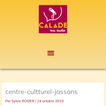
Aller
A
au
r
contenu
c
h
i
v
e
s
centre-cultturel-jassans
Par
Sylvie ROSIER
/
24 octobre 2019