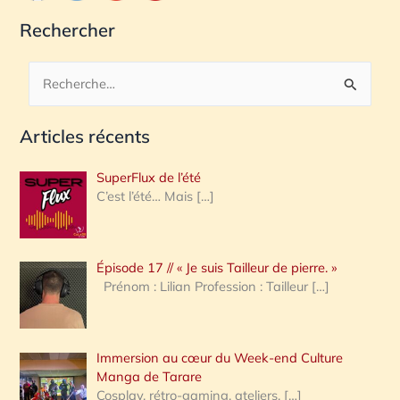
Rechercher
R
e
Articles récents
c
h
SuperFlux de l’été
e
C’est l’été… Mais
[…]
r
c
Épisode 17 // « Je suis Tailleur de pierre. »
h
Prénom : Lilian Profession : Tailleur
[…]
e
r
Immersion au cœur du Week-end Culture
:
Manga de Tarare
Cosplay, rétro-gaming, ateliers,
[…]