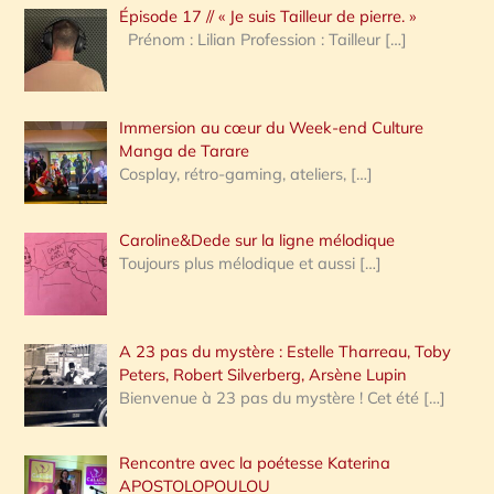
Épisode 17 // « Je suis Tailleur de pierre. »
h
Prénom : Lilian Profession : Tailleur
[…]
e
r
Immersion au cœur du Week-end Culture
:
Manga de Tarare
Cosplay, rétro-gaming, ateliers,
[…]
Caroline&Dede sur la ligne mélodique
Toujours plus mélodique et aussi
[…]
A 23 pas du mystère : Estelle Tharreau, Toby
Peters, Robert Silverberg, Arsène Lupin
Bienvenue à 23 pas du mystère ! Cet été
[…]
Rencontre avec la poétesse Katerina
APOSTOLOPOULOU