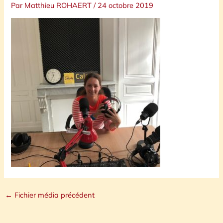
Par
Matthieu ROHAERT
/
24 octobre 2019
←
Fichier média précédent