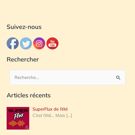
Suivez-nous
Rechercher
R
e
Articles récents
c
h
SuperFlux de l’été
e
C’est l’été… Mais
[…]
r
c