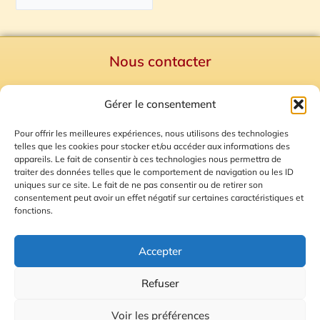
Nous contacter
Politique de confidentialité
Gérer le consentement
Mentions Légales
Plan du site
Pour offrir les meilleures expériences, nous utilisons des technologies
telles que les cookies pour stocker et/ou accéder aux informations des
Gestion des Cookies
appareils. Le fait de consentir à ces technologies nous permettra de
traiter des données telles que le comportement de navigation ou les ID
uniques sur ce site. Le fait de ne pas consentir ou de retirer son
consentement peut avoir un effet négatif sur certaines caractéristiques et
fonctions.
Accepter
Refuser
© 2026 Radio Calade
Voir les préférences