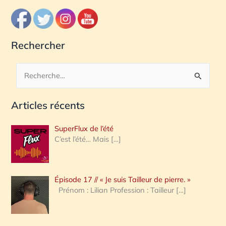
Rechercher
R
e
Articles récents
c
h
SuperFlux de l’été
e
C’est l’été… Mais
[…]
r
c
Épisode 17 // « Je suis Tailleur de pierre. »
h
Prénom : Lilian Profession : Tailleur
[…]
e
r