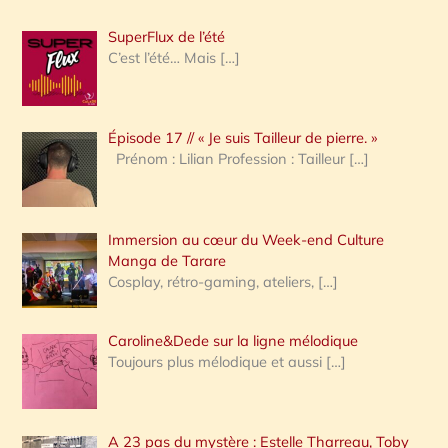
h
SuperFlux de l’été
e
C’est l’été… Mais
[…]
r
c
Épisode 17 // « Je suis Tailleur de pierre. »
h
Prénom : Lilian Profession : Tailleur
[…]
e
r
Immersion au cœur du Week-end Culture
:
Manga de Tarare
Cosplay, rétro-gaming, ateliers,
[…]
Caroline&Dede sur la ligne mélodique
Toujours plus mélodique et aussi
[…]
A 23 pas du mystère : Estelle Tharreau, Toby