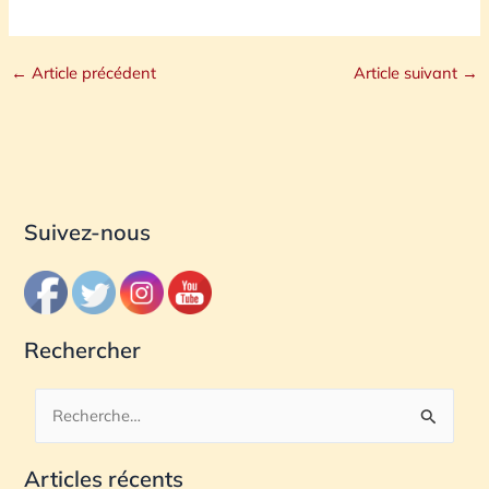
←
Article précédent
Article suivant
→
Suivez-nous
Rechercher
R
e
Articles récents
c