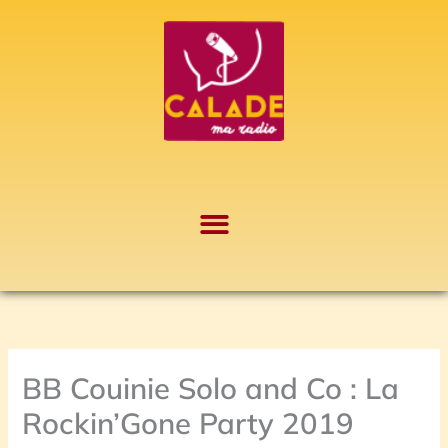
Aller
A
au
r
contenu
c
h
i
v
e
s
BB Couinie Solo and Co : La
Rockin’Gone Party 2019