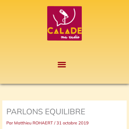
Aller
A
au
r
contenu
c
h
i
v
e
s
PARLONS EQUILIBRE
Par
Matthieu ROHAERT
/
31 octobre 2019