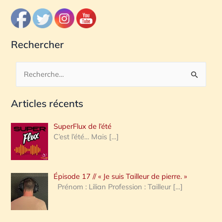
Rechercher
R
e
Articles récents
c
h
SuperFlux de l’été
e
C’est l’été… Mais
[…]
r
c
Épisode 17 // « Je suis Tailleur de pierre. »
h
Prénom : Lilian Profession : Tailleur
[…]
e
r