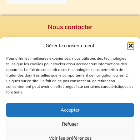
Nous contacter
Politique de confidentialité
Gérer le consentement
Mentions Légales
Plan du site
Pour offrir les meilleures expériences, nous utilisons des technologies
telles que les cookies pour stocker et/ou accéder aux informations des
Gestion des Cookies
appareils. Le fait de consentir à ces technologies nous permettra de
traiter des données telles que le comportement de navigation ou les ID
uniques sur ce site. Le fait de ne pas consentir ou de retirer son
consentement peut avoir un effet négatif sur certaines caractéristiques et
fonctions.
Accepter
Refuser
© 2026 Radio Calade
Voir les préférences