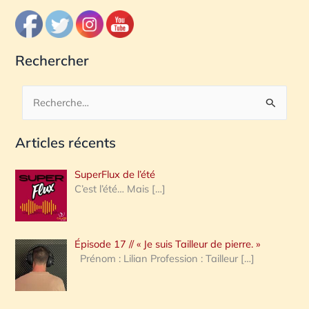
Rechercher
R
e
Articles récents
c
h
SuperFlux de l’été
e
C’est l’été… Mais
[…]
r
c
Épisode 17 // « Je suis Tailleur de pierre. »
h
Prénom : Lilian Profession : Tailleur
[…]
e
r