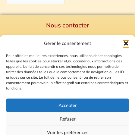
Nous contacter
Politique de confidentialité
Gérer le consentement
Mentions Légales
Plan du site
Pour offrir les meilleures expériences, nous utilisons des technologies
telles que les cookies pour stocker et/ou accéder aux informations des
Gestion des Cookies
appareils. Le fait de consentir à ces technologies nous permettra de
traiter des données telles que le comportement de navigation ou les ID
uniques sur ce site. Le fait de ne pas consentir ou de retirer son
consentement peut avoir un effet négatif sur certaines caractéristiques et
fonctions.
Accepter
Refuser
© 2026 Radio Calade
Voir les préférences