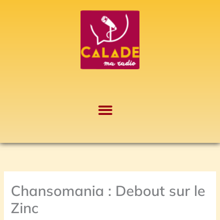
Aller
A
au
r
contenu
c
h
i
v
e
s
Chansomania : Debout sur le
Zinc