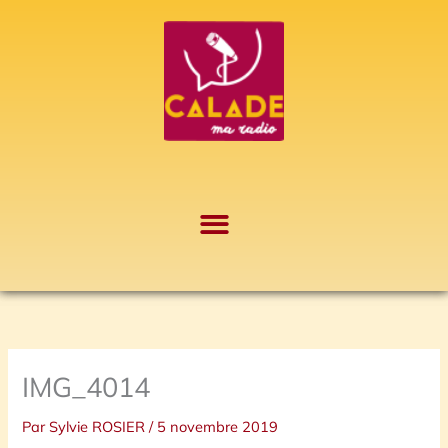
Aller
A
au
r
contenu
c
h
i
v
e
s
IMG_4014
Par
Sylvie ROSIER
/
5 novembre 2019