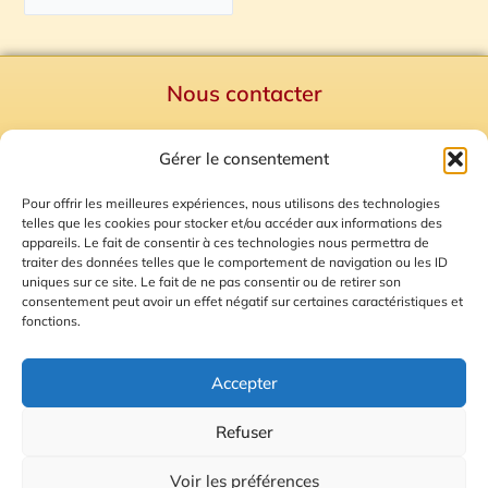
Nous contacter
Politique de confidentialité
Gérer le consentement
Mentions Légales
Plan du site
Pour offrir les meilleures expériences, nous utilisons des technologies
telles que les cookies pour stocker et/ou accéder aux informations des
Gestion des Cookies
appareils. Le fait de consentir à ces technologies nous permettra de
traiter des données telles que le comportement de navigation ou les ID
uniques sur ce site. Le fait de ne pas consentir ou de retirer son
consentement peut avoir un effet négatif sur certaines caractéristiques et
fonctions.
Accepter
Refuser
© 2026 Radio Calade
Voir les préférences