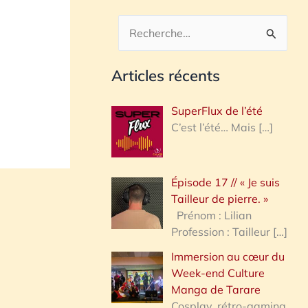
R
e
Articles récents
c
h
SuperFlux de l’été
e
C’est l’été… Mais
[…]
r
c
Épisode 17 // « Je suis
h
Tailleur de pierre. »
e
Prénom : Lilian
Profession : Tailleur
[…]
r
Immersion au cœur du
Week-end Culture
:
Manga de Tarare
Cosplay, rétro-gaming,