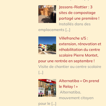
Jassans-Riottier : 3
sites de compostage
partagé une première !
Installés dans des
emplacements
[…]
Villefranche s/S :
extension, rénovation et
réhabilitation du centre
scolaire Pierre Montet,
pour une rentrée en septembre !
Visite de chantier au centre scolaire
[…]
Alternatiba « On prend
le Relay ! »
Alternatiba,
mouvement citoyen
pour le
[…]