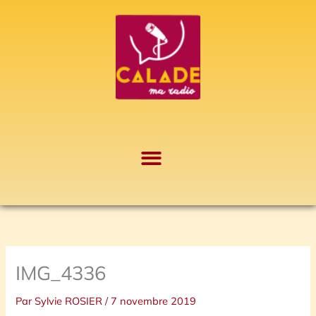
Aller
A
au
r
contenu
c
h
i
v
e
s
IMG_4336
Par
Sylvie ROSIER
/
7 novembre 2019