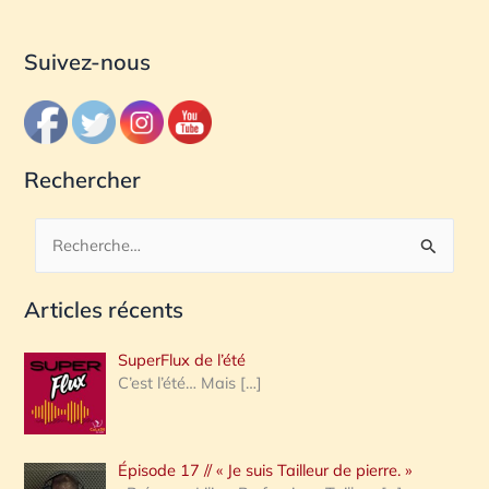
Suivez-nous
Rechercher
R
e
Articles récents
c
h
SuperFlux de l’été
e
C’est l’été… Mais
[…]
r
c
Épisode 17 // « Je suis Tailleur de pierre. »
h