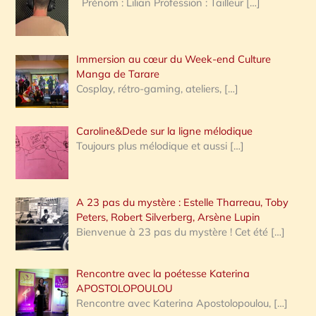
Prénom : Lilian Profession : Tailleur
[…]
e
r
Immersion au cœur du Week-end Culture
:
Manga de Tarare
Cosplay, rétro-gaming, ateliers,
[…]
Caroline&Dede sur la ligne mélodique
Toujours plus mélodique et aussi
[…]
A 23 pas du mystère : Estelle Tharreau, Toby
Peters, Robert Silverberg, Arsène Lupin
Bienvenue à 23 pas du mystère ! Cet été
[…]
Rencontre avec la poétesse Katerina
APOSTOLOPOULOU
Rencontre avec Katerina Apostolopoulou,
[…]