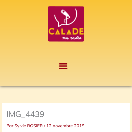
Aller
A
au
r
contenu
c
h
i
v
e
s
IMG_4439
Par
Sylvie ROSIER
/
12 novembre 2019