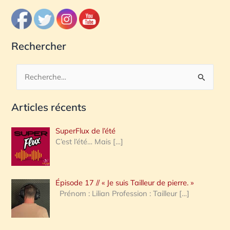
Rechercher
R
e
Articles récents
c
h
SuperFlux de l’été
e
C’est l’été… Mais
[…]
r
c
Épisode 17 // « Je suis Tailleur de pierre. »
h
Prénom : Lilian Profession : Tailleur
[…]
e
r