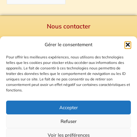
Nous contacter
Politique de confidentialité
Gérer le consentement
Mentions Légales
Plan du site
Pour offrir les meilleures expériences, nous utilisons des technologies
telles que les cookies pour stocker et/ou accéder aux informations des
Gestion des Cookies
appareils. Le fait de consentir à ces technologies nous permettra de
traiter des données telles que le comportement de navigation ou les ID
uniques sur ce site. Le fait de ne pas consentir ou de retirer son
consentement peut avoir un effet négatif sur certaines caractéristiques et
fonctions.
Accepter
Refuser
© 2026 Radio Calade
Voir les préférences