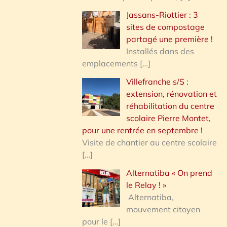
Jassans-Riottier : 3
sites de compostage
partagé une première !
Installés dans des
emplacements
[…]
Villefranche s/S :
extension, rénovation et
réhabilitation du centre
scolaire Pierre Montet,
pour une rentrée en septembre !
Visite de chantier au centre scolaire
[…]
Alternatiba « On prend
le Relay ! »
Alternatiba,
mouvement citoyen
pour le
[…]