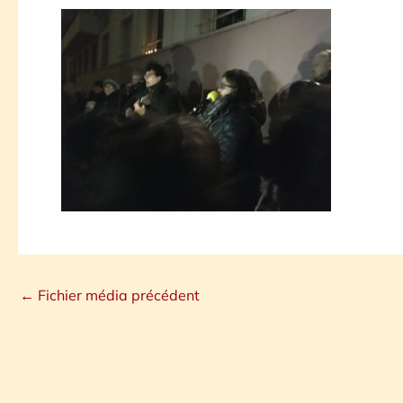
←
Fichier média précédent