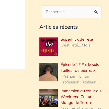
R
e
Articles récents
c
h
SuperFlux de l’été
e
C’est l’été… Mais
[…]
r
c
Épisode 17 // « Je suis
h
Tailleur de pierre. »
e
Prénom : Lilian
Profession : Tailleur
[…]
r
Immersion au cœur du
Week-end Culture
:
Manga de Tarare
Cosplay, rétro-gaming,