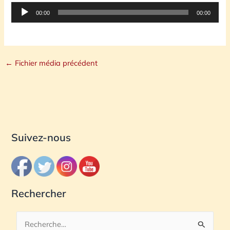
Lecteur
00:00
00:00
audio
←
Fichier média précédent
Suivez-nous
Rechercher
R