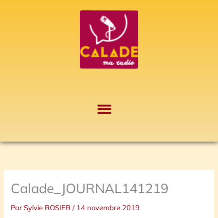
Aller
A
au
r
contenu
c
h
i
v
e
s
Calade_JOURNAL141219
Par
Sylvie ROSIER
/
14 novembre 2019