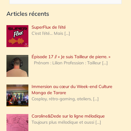
e
Articles récents
c
h
SuperFlux de l’été
e
C’est l’été… Mais
[…]
r
c
Épisode 17 // « Je suis Tailleur de pierre. »
h
Prénom : Lilian Profession : Tailleur
[…]
e
r
Immersion au cœur du Week-end Culture
:
Manga de Tarare
Cosplay, rétro-gaming, ateliers,
[…]
Caroline&Dede sur la ligne mélodique
Toujours plus mélodique et aussi
[…]