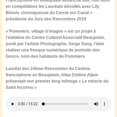
Francophone en Beaujolais
dimanche soir
, huit films
en compétitions
l
es Lauréats dévoilé
s
avec Lily
Bloom, ch
r
oniqueuse du Cercle sur Canal +
présidente du Jury des Rencontres 2019
« Pommiers, village d’images » est un projet à
l’initiative du Centre Culturel Associatif Beaujolais,
porté par l’artiste Photographe, Serge Sang, l’idée
réaliser une fresque numérique de portraits des
Gnocs, nom des habitants de Pommiers
Lauréat des 24ème Rencontres du Cinéma
francophone en Beaujolais, Allaa Eddine Aljem
présentait son premier long métrage « Le miracle du
Saint Inconnu »