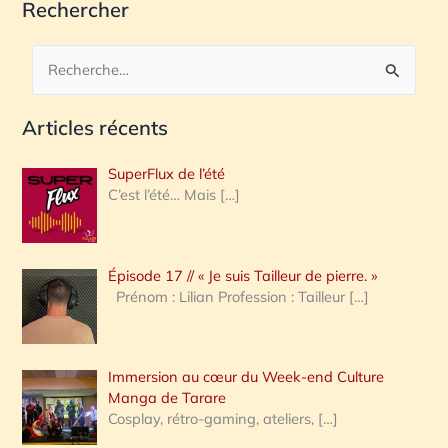
Rechercher
R
e
Articles récents
c
h
SuperFlux de l’été
e
C’est l’été… Mais
[…]
r
c
Épisode 17 // « Je suis Tailleur de pierre. »
h
Prénom : Lilian Profession : Tailleur
[…]
e
r
Immersion au cœur du Week-end Culture
:
Manga de Tarare
Cosplay, rétro-gaming, ateliers,
[…]