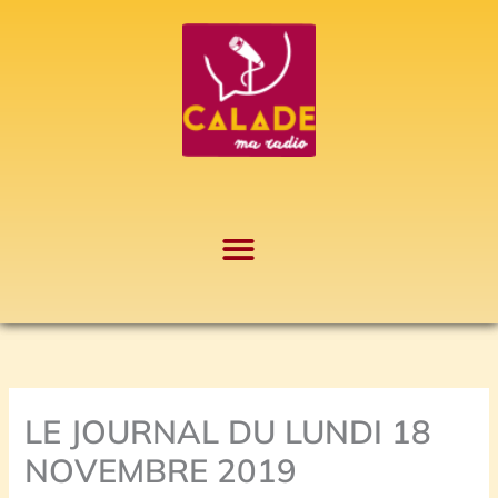
Aller
A
au
r
contenu
c
h
i
v
e
s
LE JOURNAL DU LUNDI 18
NOVEMBRE 2019