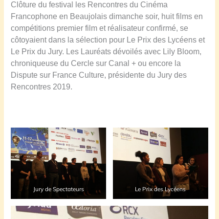
Clôture du festival les Rencontres du Cinéma
Francophone en Beaujolais dimanche soir, huit films en
compétitions premier film et réalisateur confirmé, se
côtoyaient dans la sélection pour Le Prix des Lycéens et
Le Prix du Jury. Les Lauréats dévoilés avec Lily Bloom,
chroniqueuse du Cercle sur Canal + ou encore la
Dispute sur France Culture, présidente du Jury des
Rencontres 2019.
Jury de Spectateurs
Le Prix des Lycéens