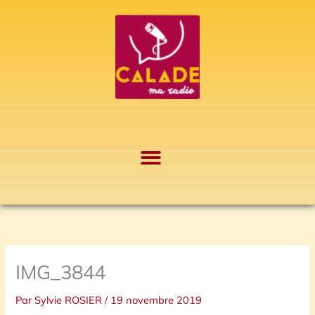
Aller
A
au
r
contenu
c
h
i
v
e
s
IMG_3844
Par
Sylvie ROSIER
/
19 novembre 2019