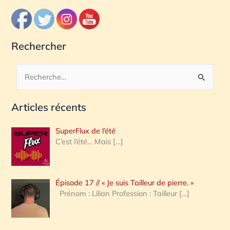
Rechercher
R
e
Articles récents
c
h
SuperFlux de l’été
e
C’est l’été… Mais
[…]
r
c
Épisode 17 // « Je suis Tailleur de pierre. »
h
Prénom : Lilian Profession : Tailleur
[…]
e
r