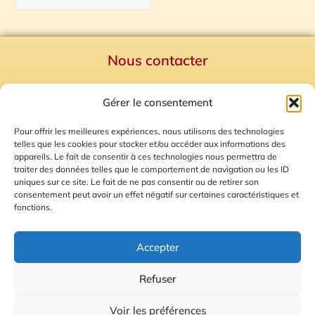
Nous contacter
Politique de confidentialité
Gérer le consentement
Mentions Légales
Plan du site
Pour offrir les meilleures expériences, nous utilisons des technologies
telles que les cookies pour stocker et/ou accéder aux informations des
Gestion des Cookies
appareils. Le fait de consentir à ces technologies nous permettra de
traiter des données telles que le comportement de navigation ou les ID
uniques sur ce site. Le fait de ne pas consentir ou de retirer son
consentement peut avoir un effet négatif sur certaines caractéristiques et
fonctions.
Accepter
Refuser
© 2026 Radio Calade
Voir les préférences