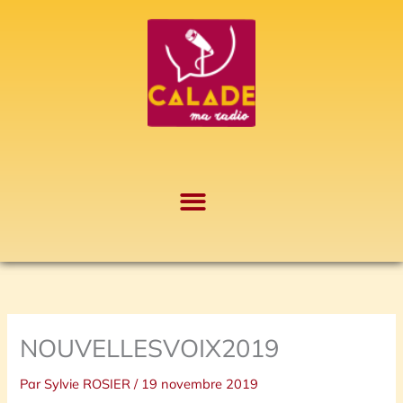
Aller
A
au
r
contenu
c
h
i
v
e
s
NOUVELLESVOIX2019
Par
Sylvie ROSIER
/
19 novembre 2019