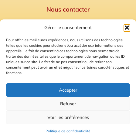
Nous contacter
Politique de confidentialité
Gérer le consentement
Mentions Légales
Plan du site
Pour offrir les meilleures expériences, nous utilisons des technologies
telles que les cookies pour stocker et/ou accéder aux informations des
Gestion des Cookies
appareils. Le fait de consentir à ces technologies nous permettra de
traiter des données telles que le comportement de navigation ou les ID
uniques sur ce site. Le fait de ne pas consentir ou de retirer son
consentement peut avoir un effet négatif sur certaines caractéristiques et
fonctions.
Accepter
Refuser
© 2026 Radio Calade
Voir les préférences
Ecoutez le direct
Politique de confidentialité