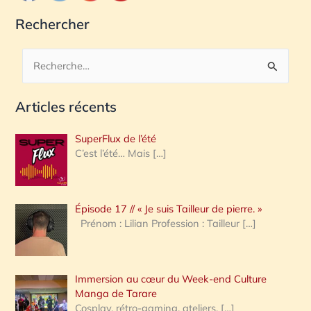
Rechercher
R
e
Articles récents
c
h
SuperFlux de l’été
e
C’est l’été… Mais
[…]
r
c
Épisode 17 // « Je suis Tailleur de pierre. »
h
Prénom : Lilian Profession : Tailleur
[…]
e
r
Immersion au cœur du Week-end Culture
:
Manga de Tarare
Cosplay, rétro-gaming, ateliers,
[…]