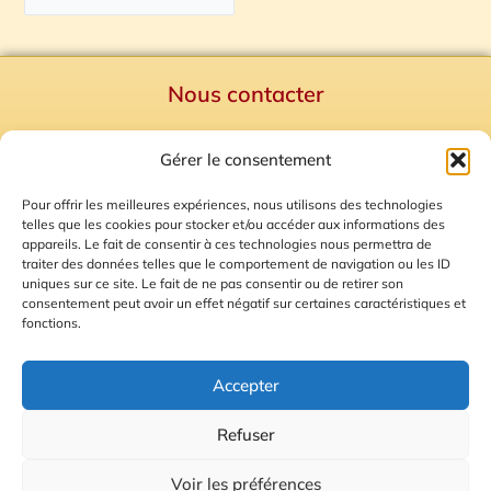
Nous contacter
Politique de confidentialité
Gérer le consentement
Mentions Légales
Plan du site
Pour offrir les meilleures expériences, nous utilisons des technologies
telles que les cookies pour stocker et/ou accéder aux informations des
Gestion des Cookies
appareils. Le fait de consentir à ces technologies nous permettra de
traiter des données telles que le comportement de navigation ou les ID
uniques sur ce site. Le fait de ne pas consentir ou de retirer son
consentement peut avoir un effet négatif sur certaines caractéristiques et
fonctions.
Accepter
Refuser
© 2026 Radio Calade
Voir les préférences