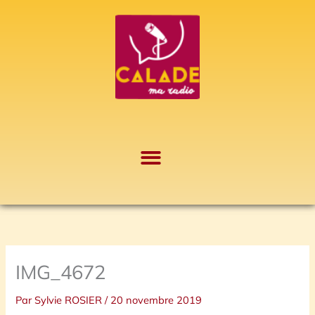
Aller
A
au
r
contenu
c
h
i
v
e
s
IMG_4672
Par
Sylvie ROSIER
/
20 novembre 2019