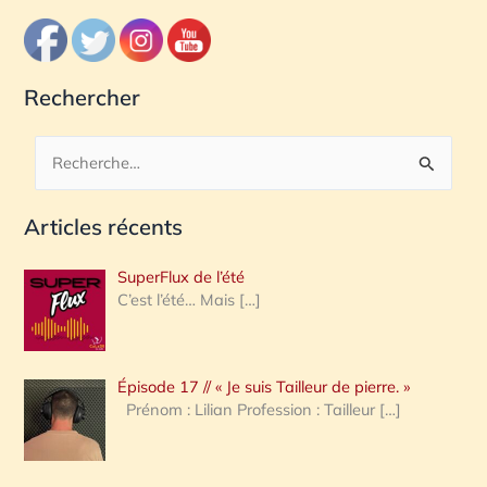
Rechercher
R
e
Articles récents
c
h
SuperFlux de l’été
e
C’est l’été… Mais
[…]
r
c
Épisode 17 // « Je suis Tailleur de pierre. »
h
Prénom : Lilian Profession : Tailleur
[…]
e
r