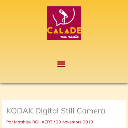
Aller
A
au
r
contenu
c
h
i
v
e
s
KODAK Digital Still Camera
Par
Matthieu ROHAERT
/
29 novembre 2019