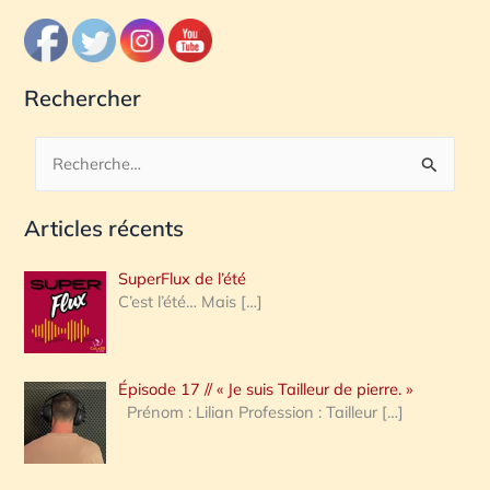
Rechercher
R
e
Articles récents
c
h
SuperFlux de l’été
e
C’est l’été… Mais
[…]
r
c
Épisode 17 // « Je suis Tailleur de pierre. »
h
Prénom : Lilian Profession : Tailleur
[…]
e
r