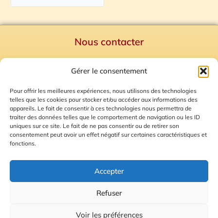
Nous contacter
Politique de confidentialité
Gérer le consentement
Mentions Légales
Plan du site
Pour offrir les meilleures expériences, nous utilisons des technologies
telles que les cookies pour stocker et/ou accéder aux informations des
Gestion des Cookies
appareils. Le fait de consentir à ces technologies nous permettra de
traiter des données telles que le comportement de navigation ou les ID
uniques sur ce site. Le fait de ne pas consentir ou de retirer son
consentement peut avoir un effet négatif sur certaines caractéristiques et
fonctions.
Accepter
Refuser
© 2026 Radio Calade
Voir les préférences