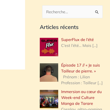
R
e
Articles récents
c
h
SuperFlux de l’été
e
C’est l’été… Mais
[…]
r
c
Épisode 17 // « Je suis
h
Tailleur de pierre. »
e
Prénom : Lilian
Profession : Tailleur
[…]
r
Immersion au cœur du
Week-end Culture
:
Manga de Tarare
Cosplay, rétro-gaming,