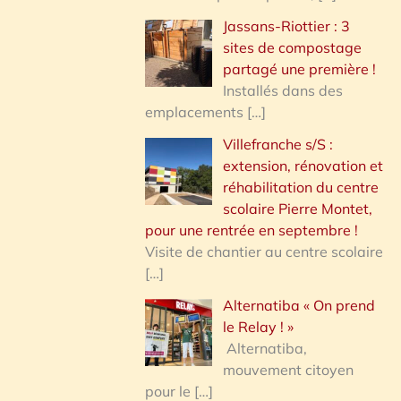
Jassans-Riottier : 3
sites de compostage
partagé une première !
Installés dans des
emplacements
[…]
Villefranche s/S :
extension, rénovation et
réhabilitation du centre
scolaire Pierre Montet,
pour une rentrée en septembre !
Visite de chantier au centre scolaire
[…]
Alternatiba « On prend
le Relay ! »
Alternatiba,
mouvement citoyen
pour le
[…]