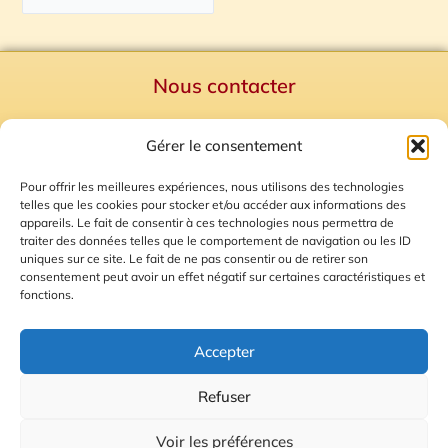
Nous contacter
Politique de confidentialité
Gérer le consentement
Mentions Légales
Plan du site
Pour offrir les meilleures expériences, nous utilisons des technologies
telles que les cookies pour stocker et/ou accéder aux informations des
Gestion des Cookies
appareils. Le fait de consentir à ces technologies nous permettra de
traiter des données telles que le comportement de navigation ou les ID
uniques sur ce site. Le fait de ne pas consentir ou de retirer son
consentement peut avoir un effet négatif sur certaines caractéristiques et
fonctions.
Accepter
Refuser
© 2026 Radio Calade
Voir les préférences