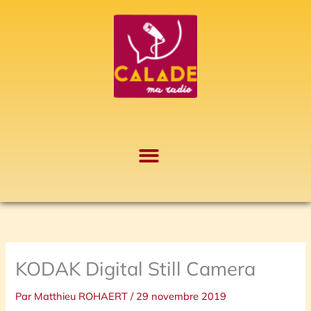
Aller
A
au
r
contenu
c
h
i
v
e
s
KODAK Digital Still Camera
Par
Matthieu ROHAERT
/
29 novembre 2019