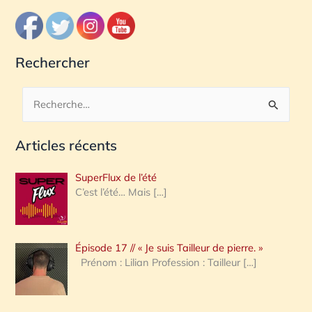
Rechercher
R
e
Articles récents
c
h
SuperFlux de l’été
e
C’est l’été… Mais
[…]
r
c
Épisode 17 // « Je suis Tailleur de pierre. »
h
Prénom : Lilian Profession : Tailleur
[…]
e
r