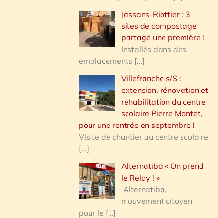
Jassans-Riottier : 3
sites de compostage
partagé une première !
Installés dans des
emplacements
[…]
Villefranche s/S :
extension, rénovation et
réhabilitation du centre
scolaire Pierre Montet,
pour une rentrée en septembre !
Visite de chantier au centre scolaire
[…]
Alternatiba « On prend
le Relay ! »
Alternatiba,
mouvement citoyen
pour le
[…]