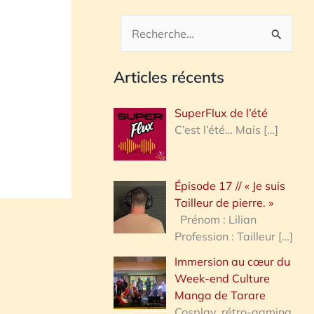
R
e
Articles récents
c
h
SuperFlux de l’été
e
C’est l’été… Mais
[…]
r
c
Épisode 17 // « Je suis
h
Tailleur de pierre. »
e
Prénom : Lilian
Profession : Tailleur
[…]
r
Immersion au cœur du
Week-end Culture
:
Manga de Tarare
Cosplay, rétro-gaming,