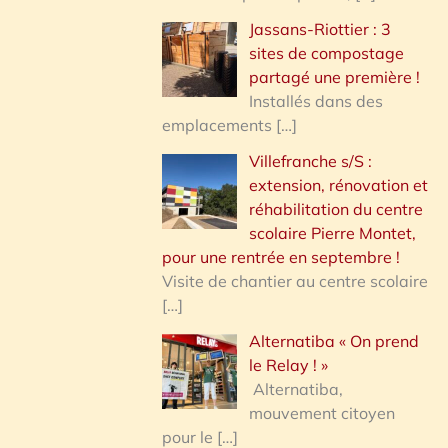
Jassans-Riottier : 3
sites de compostage
partagé une première !
Installés dans des
emplacements
[…]
Villefranche s/S :
extension, rénovation et
réhabilitation du centre
scolaire Pierre Montet,
pour une rentrée en septembre !
Visite de chantier au centre scolaire
[…]
Alternatiba « On prend
le Relay ! »
Alternatiba,
mouvement citoyen
pour le
[…]