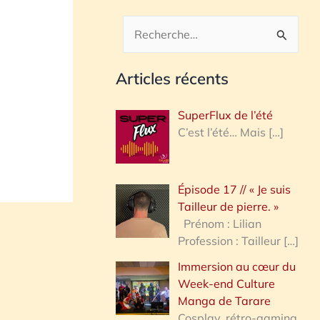
R
e
Articles récents
c
h
SuperFlux de l’été
e
C’est l’été… Mais
[…]
r
c
Épisode 17 // « Je suis
h
Tailleur de pierre. »
e
Prénom : Lilian
Profession : Tailleur
[…]
r
Immersion au cœur du
Week-end Culture
:
Manga de Tarare
Cosplay, rétro-gaming,