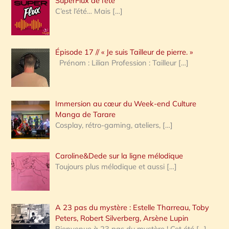
SuperFlux de l’été
e
C’est l’été… Mais
[…]
r
c
Épisode 17 // « Je suis Tailleur de pierre. »
h
Prénom : Lilian Profession : Tailleur
[…]
e
r
Immersion au cœur du Week-end Culture
:
Manga de Tarare
Cosplay, rétro-gaming, ateliers,
[…]
Caroline&Dede sur la ligne mélodique
Toujours plus mélodique et aussi
[…]
A 23 pas du mystère : Estelle Tharreau, Toby
Peters, Robert Silverberg, Arsène Lupin
Bienvenue à 23 pas du mystère ! Cet été
[…]