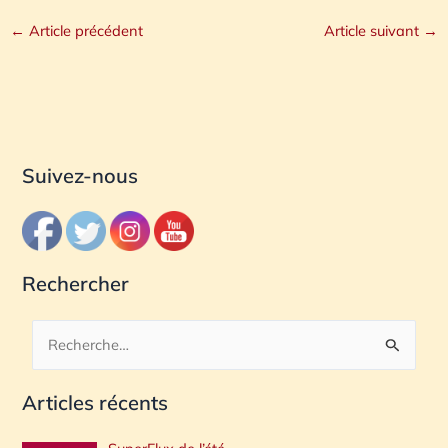
←
Article précédent
Article suivant
→
Suivez-nous
Rechercher
R
e
Articles récents
c
h