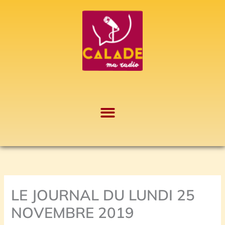
Aller
A
au
r
contenu
c
h
i
v
e
s
LE JOURNAL DU LUNDI 25
NOVEMBRE 2019