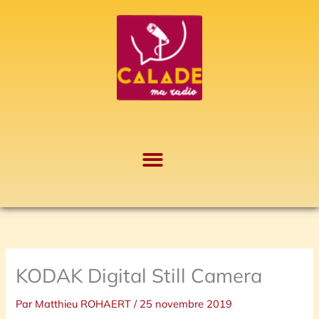
Aller
A
au
r
contenu
c
h
i
v
e
s
KODAK Digital Still Camera
Par
Matthieu ROHAERT
/
25 novembre 2019