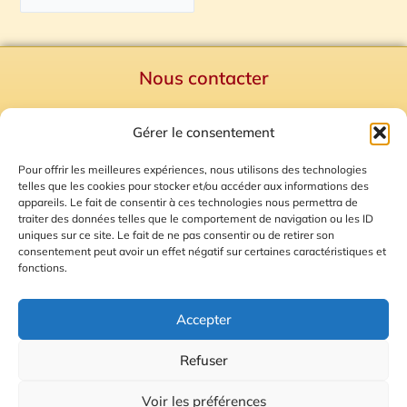
Nous contacter
Politique de confidentialité
Gérer le consentement
Mentions Légales
Plan du site
Pour offrir les meilleures expériences, nous utilisons des technologies
telles que les cookies pour stocker et/ou accéder aux informations des
Gestion des Cookies
appareils. Le fait de consentir à ces technologies nous permettra de
traiter des données telles que le comportement de navigation ou les ID
uniques sur ce site. Le fait de ne pas consentir ou de retirer son
consentement peut avoir un effet négatif sur certaines caractéristiques et
fonctions.
Accepter
Refuser
© 2026 Radio Calade
Voir les préférences