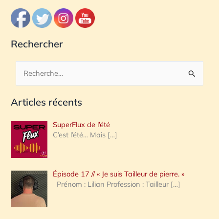
Rechercher
R
e
Articles récents
c
h
SuperFlux de l’été
e
C’est l’été… Mais
[…]
r
c
Épisode 17 // « Je suis Tailleur de pierre. »
h
Prénom : Lilian Profession : Tailleur
[…]
e
r