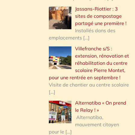
Jassans-Riottier : 3
sites de compostage
partagé une première !
Installés dans des
emplacements
[…]
Villefranche s/S :
extension, rénovation et
réhabilitation du centre
scolaire Pierre Montet,
pour une rentrée en septembre !
Visite de chantier au centre scolaire
[…]
Alternatiba « On prend
le Relay ! »
Alternatiba,
mouvement citoyen
pour le
[…]