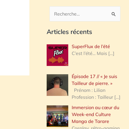
R
e
Articles récents
c
h
SuperFlux de l’été
e
C’est l’été… Mais
[…]
r
c
Épisode 17 // « Je suis
h
Tailleur de pierre. »
e
Prénom : Lilian
Profession : Tailleur
[…]
r
Immersion au cœur du
Week-end Culture
:
Manga de Tarare
Cosplay, rétro-gaming,