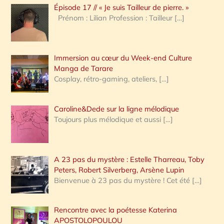
Épisode 17 // « Je suis Tailleur de pierre. »
h
Prénom : Lilian Profession : Tailleur
[…]
e
r
Immersion au cœur du Week-end Culture
:
Manga de Tarare
Cosplay, rétro-gaming, ateliers,
[…]
Caroline&Dede sur la ligne mélodique
Toujours plus mélodique et aussi
[…]
A 23 pas du mystère : Estelle Tharreau, Toby
Peters, Robert Silverberg, Arsène Lupin
Bienvenue à 23 pas du mystère ! Cet été
[…]
Rencontre avec la poétesse Katerina
APOSTOLOPOULOU