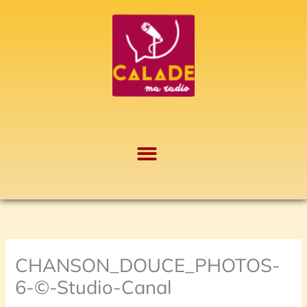
Aller
A
au
r
contenu
c
h
i
v
e
s
CHANSON_DOUCE_PHOTOS-
6-©-Studio-Canal