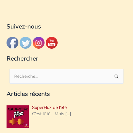
Suivez-nous
Rechercher
R
e
Articles récents
c
h
SuperFlux de l’été
e
C’est l’été… Mais
[…]
r
c