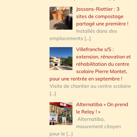
Jassans-Riottier : 3
sites de compostage
partagé une première !
Installés dans des
emplacements
[…]
Villefranche s/S :
extension, rénovation et
réhabilitation du centre
scolaire Pierre Montet,
pour une rentrée en septembre !
Visite de chantier au centre scolaire
[…]
Alternatiba « On prend
le Relay ! »
Alternatiba,
mouvement citoyen
pour le
[…]