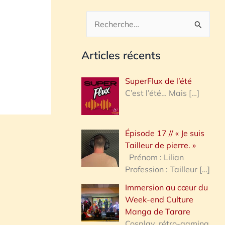
R
e
Articles récents
c
h
SuperFlux de l’été
e
C’est l’été… Mais
[…]
r
c
Épisode 17 // « Je suis
h
Tailleur de pierre. »
e
Prénom : Lilian
Profession : Tailleur
[…]
r
Immersion au cœur du
Week-end Culture
:
Manga de Tarare
Cosplay, rétro-gaming,