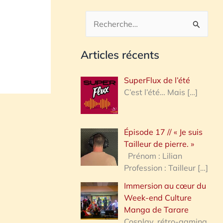
R
e
Articles récents
c
h
SuperFlux de l’été
e
C’est l’été… Mais
[…]
r
c
Épisode 17 // « Je suis
h
Tailleur de pierre. »
e
Prénom : Lilian
Profession : Tailleur
[…]
r
Immersion au cœur du
Week-end Culture
:
Manga de Tarare
Cosplay, rétro-gaming,