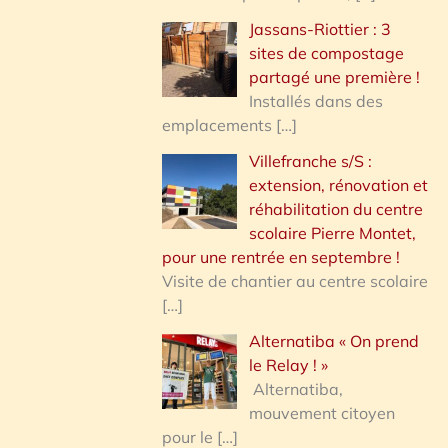
Jassans-Riottier : 3
sites de compostage
partagé une première !
Installés dans des
emplacements
[…]
Villefranche s/S :
extension, rénovation et
réhabilitation du centre
scolaire Pierre Montet,
pour une rentrée en septembre !
Visite de chantier au centre scolaire
[…]
Alternatiba « On prend
le Relay ! »
Alternatiba,
mouvement citoyen
pour le
[…]