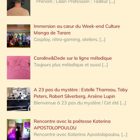
Prénom : Lilian Profession : Tailleur
[…]
e
r
Immersion au cœur du Week-end Culture
:
Manga de Tarare
Cosplay, rétro-gaming, ateliers,
[…]
Caroline&Dede sur la ligne mélodique
Toujours plus mélodique et aussi
[…]
A 23 pas du mystère : Estelle Tharreau, Toby
Peters, Robert Silverberg, Arsène Lupin
Bienvenue à 23 pas du mystère ! Cet été
[…]
Rencontre avec la poétesse Katerina
APOSTOLOPOULOU
Rencontre avec Katerina Apostolopoulou,
[…]