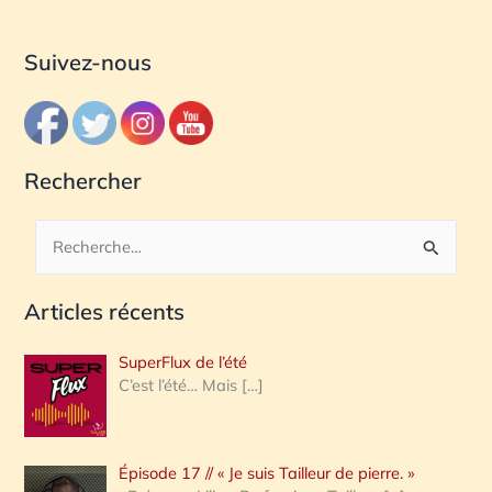
Suivez-nous
Rechercher
R
e
Articles récents
c
h
SuperFlux de l’été
e
C’est l’été… Mais
[…]
r
c
Épisode 17 // « Je suis Tailleur de pierre. »
h