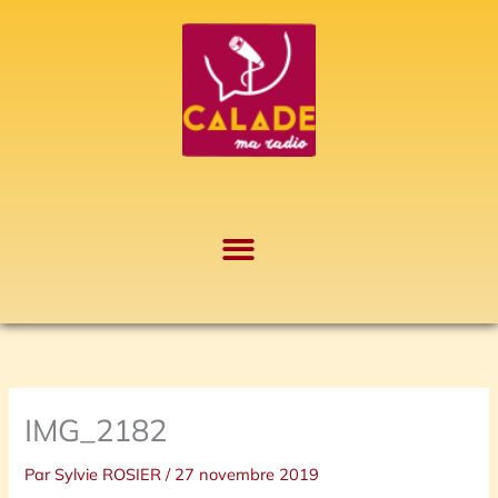
Aller
A
au
r
contenu
c
h
i
v
e
s
IMG_2182
Par
Sylvie ROSIER
/
27 novembre 2019