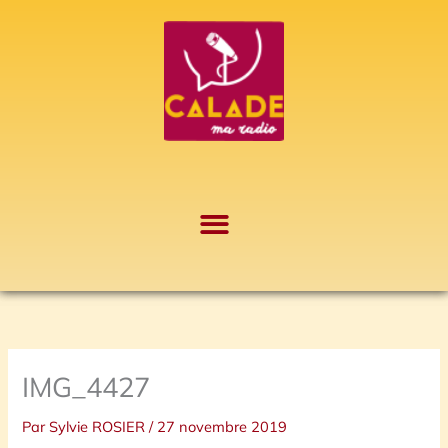
Aller
A
au
r
contenu
c
h
i
v
e
s
IMG_4427
Par
Sylvie ROSIER
/
27 novembre 2019