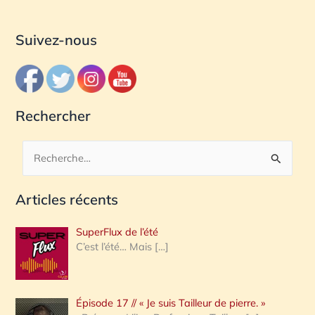
Suivez-nous
Rechercher
R
e
Articles récents
c
h
SuperFlux de l’été
e
C’est l’été… Mais
[…]
r
c
Épisode 17 // « Je suis Tailleur de pierre. »
h