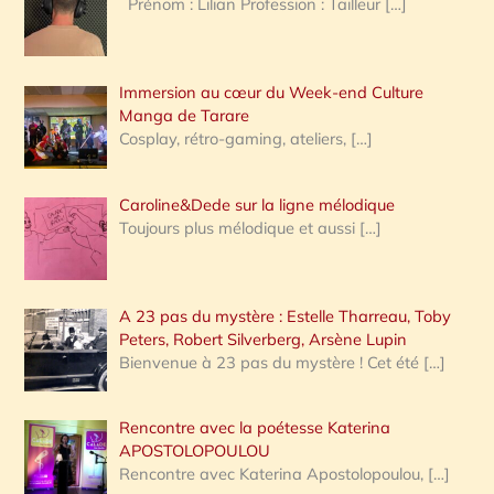
Prénom : Lilian Profession : Tailleur
[…]
e
r
Immersion au cœur du Week-end Culture
:
Manga de Tarare
Cosplay, rétro-gaming, ateliers,
[…]
Caroline&Dede sur la ligne mélodique
Toujours plus mélodique et aussi
[…]
A 23 pas du mystère : Estelle Tharreau, Toby
Peters, Robert Silverberg, Arsène Lupin
Bienvenue à 23 pas du mystère ! Cet été
[…]
Rencontre avec la poétesse Katerina
APOSTOLOPOULOU
Rencontre avec Katerina Apostolopoulou,
[…]