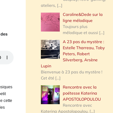
ateliers,
[…]
Caroline&Dede sur la
ligne mélodique
Toujours plus
mélodique et aussi
[…]
 des
A 23 pas du mystère :
Estelle Tharreau, Toby
Peters, Robert
Silverberg, Arsène
Lupin
Bienvenue à 23 pas du mystère !
Cet été
[…]
Rencontre avec la
usiques
poétesse Katerina
etit
APOSTOLOPOULOU
de cette
Rencontre avec
des
Katerina Apostolopoulou,
[…]