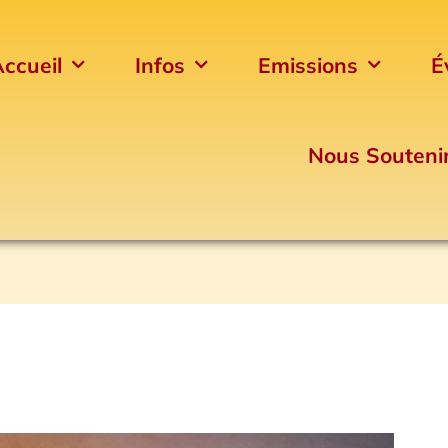
ccueil
Infos
Emissions
É
Nous Souteni