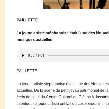
PAILLETTE
La jeune artiste stéphanoise était l’une des Nouve
musiques actuelles
PAILLETTE
La jeune artiste stéphanoise était l’une des Nouvelle
actuelles. D
e la scène d
u
petit joyau patrimonial de l
écrin de cel
ui
du Centre Culturel de Glétins à Jassan
talentueuse jeune artiste ont fait de ce
s
soirée
s
intime