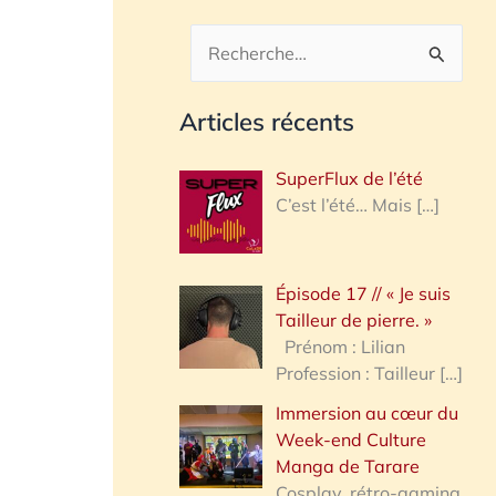
R
e
Articles récents
c
h
SuperFlux de l’été
e
C’est l’été… Mais
[…]
r
c
Épisode 17 // « Je suis
h
Tailleur de pierre. »
e
Prénom : Lilian
Profession : Tailleur
[…]
r
Immersion au cœur du
Week-end Culture
:
Manga de Tarare
Cosplay, rétro-gaming,