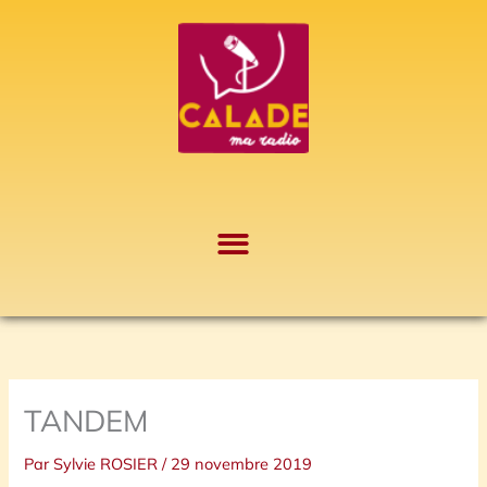
Aller
A
au
r
contenu
c
h
i
v
e
s
TANDEM
Par
Sylvie ROSIER
/
29 novembre 2019