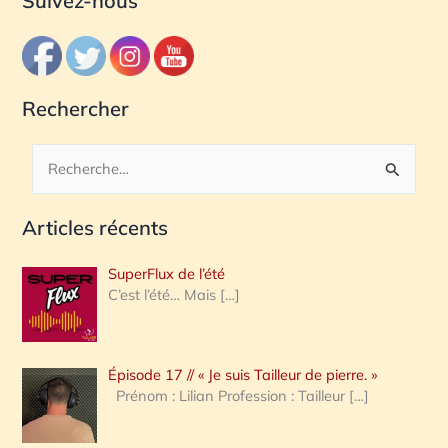
Suivez-nous
Rechercher
R
e
Articles récents
c
h
SuperFlux de l’été
e
C’est l’été… Mais
[…]
r
c
Épisode 17 // « Je suis Tailleur de pierre. »
h
Prénom : Lilian Profession : Tailleur
[…]
e
r