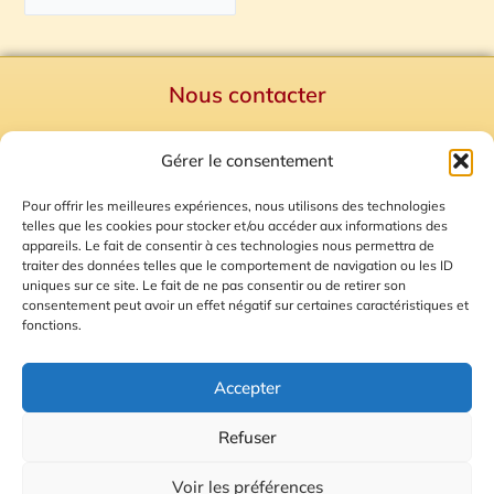
Nous contacter
Politique de confidentialité
Gérer le consentement
Mentions Légales
Plan du site
Pour offrir les meilleures expériences, nous utilisons des technologies
telles que les cookies pour stocker et/ou accéder aux informations des
Gestion des Cookies
appareils. Le fait de consentir à ces technologies nous permettra de
traiter des données telles que le comportement de navigation ou les ID
uniques sur ce site. Le fait de ne pas consentir ou de retirer son
consentement peut avoir un effet négatif sur certaines caractéristiques et
fonctions.
Accepter
Refuser
© 2026 Radio Calade
Voir les préférences