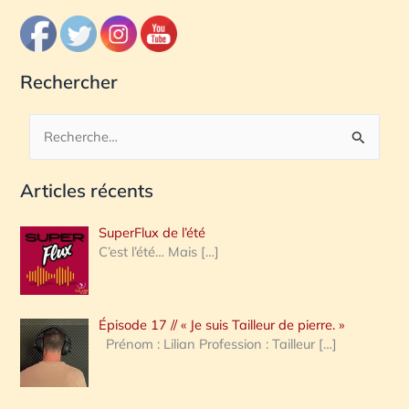
Rechercher
R
e
Articles récents
c
h
SuperFlux de l’été
e
C’est l’été… Mais
[…]
r
c
Épisode 17 // « Je suis Tailleur de pierre. »
h
Prénom : Lilian Profession : Tailleur
[…]
e
r