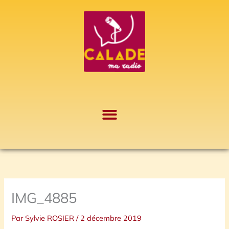
Aller
A
au
r
contenu
c
h
i
v
e
s
IMG_4885
Par
Sylvie ROSIER
/
2 décembre 2019