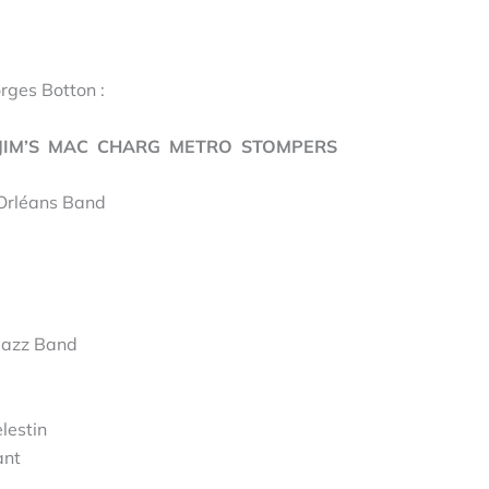
ges Botton :
JIM’S MAC CHARG METRO STOMPERS
w Orléans Band
r Jazz Band
Celestin
ryant