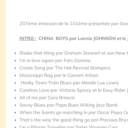
207ème émission de la 101ème présentée par Geor
INTRO :
CHINA BOYS par Lonnie JOHNSON et le
Shake that thing par Graham Stewart et son Ne
I’m in love again par Fats Domino
Creole Song par The Hot Revival Stompers
Mississippi Rag par le Concert Arban
Honky Town Train Blues par Meade Lux Lewis
Careless Love par Victoria Spivey et le Easy Ride
All of me par Coco Briaval
Savoy Blues par Papa Bues Wiking Jazz Band
When the Saints go marching In par Oscar Papa 
That’s the way the good thing go par Precious B
I’m a Pilgrim Traveller par Sister Wynona Carr