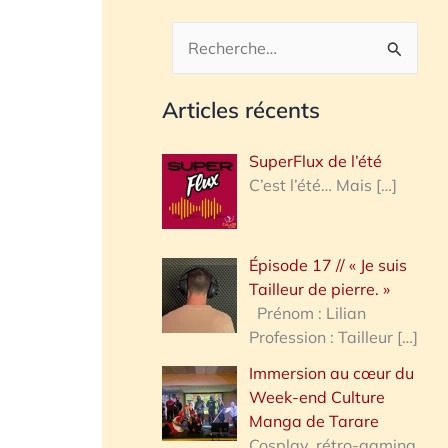
R
e
Articles récents
c
h
SuperFlux de l’été
e
C’est l’été… Mais
[…]
r
c
Épisode 17 // « Je suis
h
Tailleur de pierre. »
e
Prénom : Lilian
Profession : Tailleur
[…]
r
Immersion au cœur du
Week-end Culture
:
Manga de Tarare
Cosplay, rétro-gaming,