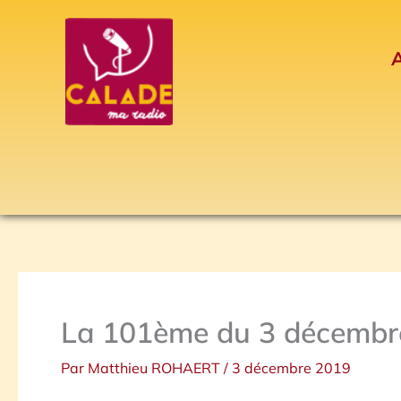
Aller
au
A
contenu
La 101ème du 3 décembr
Par
Matthieu ROHAERT
/
3 décembre 2019