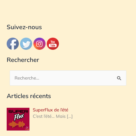
Suivez-nous
Rechercher
R
e
Articles récents
c
h
SuperFlux de l’été
e
C’est l’été… Mais
[…]
r
c