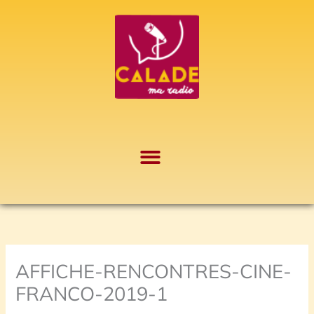
Aller
A
au
r
contenu
c
h
i
v
e
s
AFFICHE-RENCONTRES-CINE-
FRANCO-2019-1