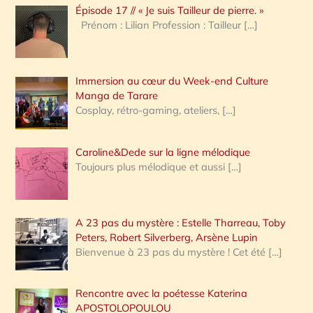
Épisode 17 // « Je suis Tailleur de pierre. »
h
Prénom : Lilian Profession : Tailleur
[…]
e
r
Immersion au cœur du Week-end Culture
:
Manga de Tarare
Cosplay, rétro-gaming, ateliers,
[…]
Caroline&Dede sur la ligne mélodique
Toujours plus mélodique et aussi
[…]
A 23 pas du mystère : Estelle Tharreau, Toby
Peters, Robert Silverberg, Arsène Lupin
Bienvenue à 23 pas du mystère ! Cet été
[…]
Rencontre avec la poétesse Katerina
APOSTOLOPOULOU