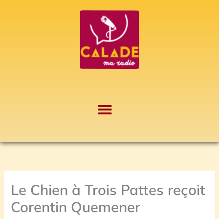
Aller
A
au
r
contenu
c
h
i
v
e
s
Le Chien à Trois Pattes reçoit
Corentin Quemener