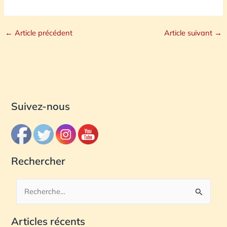
←
Article précédent
Article suivant
→
Suivez-nous
Rechercher
R
e
Articles récents
c