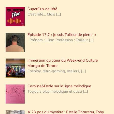
h
SuperFlux de l’été
e
C’est l’été… Mais
[…]
r
c
Épisode 17 // « Je suis Tailleur de pierre. »
h
Prénom : Lilian Profession : Tailleur
[…]
e
r
Immersion au cœur du Week-end Culture
:
Manga de Tarare
Cosplay, rétro-gaming, ateliers,
[…]
Caroline&Dede sur la ligne mélodique
Toujours plus mélodique et aussi
[…]
A 23 pas du mystère : Estelle Tharreau, Toby