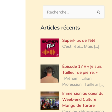
R
e
Articles récents
c
h
SuperFlux de l’été
e
C’est l’été… Mais
[…]
r
c
Épisode 17 // « Je suis
h
Tailleur de pierre. »
e
Prénom : Lilian
Profession : Tailleur
[…]
r
Immersion au cœur du
Week-end Culture
:
Manga de Tarare
Cosplay, rétro-gaming,