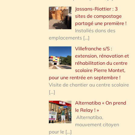
Jassans-Riottier : 3
sites de compostage
partagé une première !
Installés dans des
emplacements
[…]
Villefranche s/S :
extension, rénovation et
réhabilitation du centre
scolaire Pierre Montet,
pour une rentrée en septembre !
Visite de chantier au centre scolaire
[…]
Alternatiba « On prend
le Relay ! »
Alternatiba,
mouvement citoyen
pour le
[…]