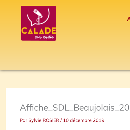
Aller
au
A
contenu
Affiche_SDL_Beaujolais_2
Par
Sylvie ROSIER
/
10 décembre 2019