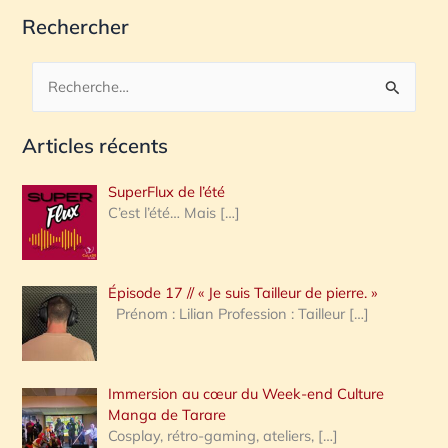
Rechercher
R
e
Articles récents
c
h
SuperFlux de l’été
e
C’est l’été… Mais
[…]
r
c
Épisode 17 // « Je suis Tailleur de pierre. »
h
Prénom : Lilian Profession : Tailleur
[…]
e
r
Immersion au cœur du Week-end Culture
:
Manga de Tarare
Cosplay, rétro-gaming, ateliers,
[…]