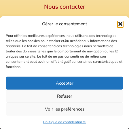
Nous contacter
Politique de confidentialité
Gérer le consentement
Mentions Légales
Plan du site
Pour offrir les meilleures expériences, nous utilisons des technologies
telles que les cookies pour stocker et/ou accéder aux informations des
Gestion des Cookies
appareils. Le fait de consentir à ces technologies nous permettra de
traiter des données telles que le comportement de navigation ou les ID
uniques sur ce site. Le fait de ne pas consentir ou de retirer son
consentement peut avoir un effet négatif sur certaines caractéristiques et
fonctions.
Accepter
Refuser
© 2026 Radio Calade
Voir les préférences
Ecoutez le direct
Politique de confidentialité