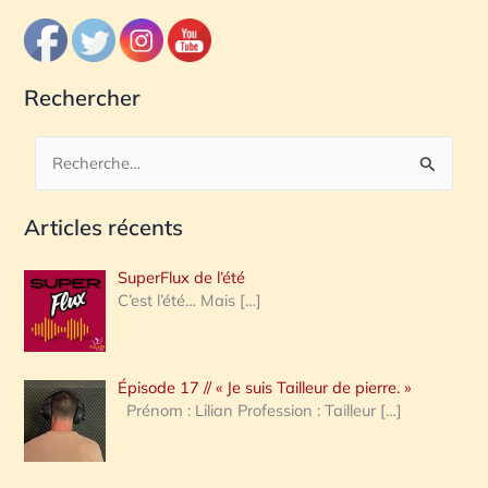
Rechercher
R
e
Articles récents
c
h
SuperFlux de l’été
e
C’est l’été… Mais
[…]
r
c
Épisode 17 // « Je suis Tailleur de pierre. »
h
Prénom : Lilian Profession : Tailleur
[…]
e
r