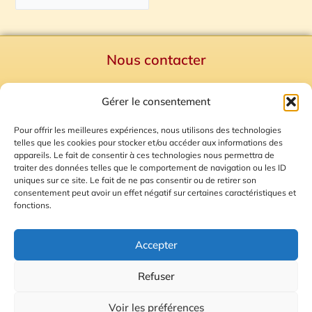
Nous contacter
Politique de confidentialité
Gérer le consentement
Mentions Légales
Plan du site
Pour offrir les meilleures expériences, nous utilisons des technologies
telles que les cookies pour stocker et/ou accéder aux informations des
Gestion des Cookies
appareils. Le fait de consentir à ces technologies nous permettra de
traiter des données telles que le comportement de navigation ou les ID
uniques sur ce site. Le fait de ne pas consentir ou de retirer son
consentement peut avoir un effet négatif sur certaines caractéristiques et
fonctions.
Accepter
Refuser
© 2026 Radio Calade
Voir les préférences