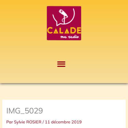
Aller
A
au
r
contenu
c
h
i
v
e
s
IMG_5029
Par
Sylvie ROSIER
/
11 décembre 2019