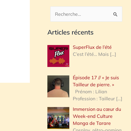
R
e
Articles récents
c
h
SuperFlux de l’été
e
C’est l’été… Mais
[…]
r
c
Épisode 17 // « Je suis
h
Tailleur de pierre. »
e
Prénom : Lilian
Profession : Tailleur
[…]
r
Immersion au cœur du
Week-end Culture
:
Manga de Tarare
Cosplay, rétro-gaming,