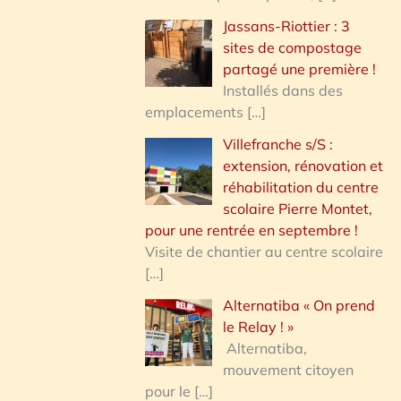
Jassans-Riottier : 3
sites de compostage
partagé une première !
Installés dans des
emplacements
[…]
Villefranche s/S :
extension, rénovation et
réhabilitation du centre
scolaire Pierre Montet,
pour une rentrée en septembre !
Visite de chantier au centre scolaire
[…]
Alternatiba « On prend
le Relay ! »
Alternatiba,
mouvement citoyen
pour le
[…]