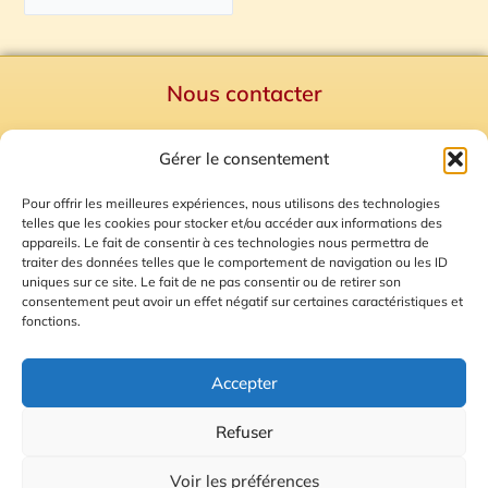
Nous contacter
Politique de confidentialité
Gérer le consentement
Mentions Légales
Plan du site
Pour offrir les meilleures expériences, nous utilisons des technologies
telles que les cookies pour stocker et/ou accéder aux informations des
Gestion des Cookies
appareils. Le fait de consentir à ces technologies nous permettra de
traiter des données telles que le comportement de navigation ou les ID
uniques sur ce site. Le fait de ne pas consentir ou de retirer son
consentement peut avoir un effet négatif sur certaines caractéristiques et
fonctions.
Accepter
Refuser
© 2026 Radio Calade
Voir les préférences