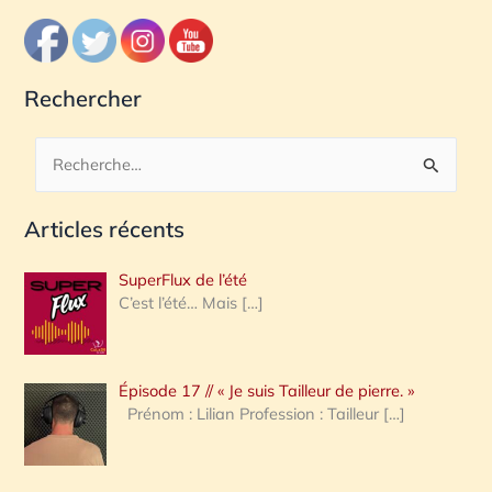
Rechercher
R
e
Articles récents
c
h
SuperFlux de l’été
e
C’est l’été… Mais
[…]
r
c
Épisode 17 // « Je suis Tailleur de pierre. »
h
Prénom : Lilian Profession : Tailleur
[…]
e
r