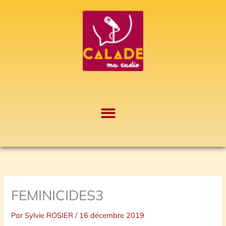
Aller
A
au
r
contenu
c
h
i
v
e
s
FEMINICIDES3
Par
Sylvie ROSIER
/
16 décembre 2019