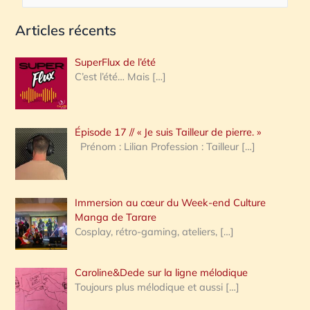
e
Articles récents
c
h
SuperFlux de l’été
e
C’est l’été… Mais
[…]
r
c
Épisode 17 // « Je suis Tailleur de pierre. »
h
Prénom : Lilian Profession : Tailleur
[…]
e
r
Immersion au cœur du Week-end Culture
:
Manga de Tarare
Cosplay, rétro-gaming, ateliers,
[…]
Caroline&Dede sur la ligne mélodique
Toujours plus mélodique et aussi
[…]