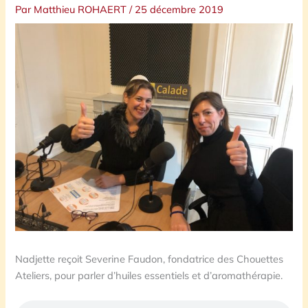
Par
Matthieu ROHAERT
/
25 décembre 2019
Nadjette reçoit Severine Faudon, fondatrice des Chouettes
Ateliers, pour parler d’huiles essentiels et d’aromathérapie.